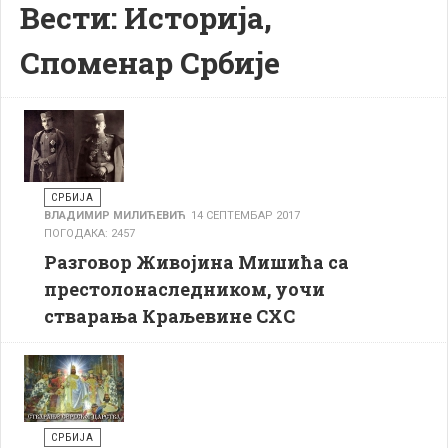
Вести: Историја,
Споменар Србије
СРБИЈА
ВЛАДИМИР МИЛИЋЕВИЋ
14 СЕПТЕМБАР 2017
ПОГОДАКА: 2457
Разговор Живојина Мишића са
престолонаследником, уочи
стварања Краљевине СXC
СРБИЈА