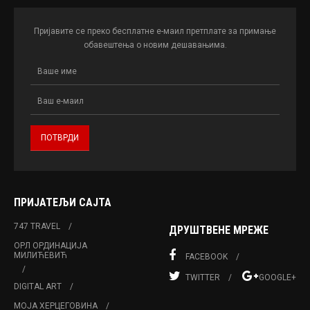
Пријавите се преко бесплатне е-маил претплате за примање
обавештења о новим дешавањима.
ПРИЈАТЕЉИ САЈТА
747 TRAVEL
ДРУШТВЕНЕ МРЕЖЕ
ОРЛ ОРДИНАЦИЈА
МИЛИЋЕВИЋ
FACEBOOK
TWITTER
GOOGLE+
DIGITAL ART
МОЈА ХЕРЦЕГОВИНА