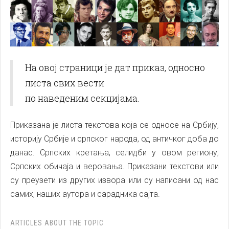
На овој страници је дат приказ, односно
листа свих вести
по наведеним секцијама.
Приказана је листа текстова која се односе на Србију,
историју Србије и српског народа, од античког доба до
данас. Српских кретања, селидби у овом региону,
Српских обичаја и веровања. Приказани текстови или
су преузети из других извора или су написани од нас
самих, наших аутора и сарадника сајта.
ARTICLES ABOUT THE TOPIC