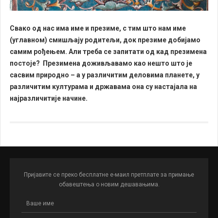
Свако од нас има име и презиме, с тим што нам име
(углавном) смишљају родитељи, док презиме добијамо
самим рођењем. Али треба се запитати од кад презимена
Лоза Немањића, у манастирској цркви Христа Пантократора у
постоје? Презимена доживљавамо као нешто што је
Високим Дечанима, налази се на источном зиду нартекса, десно
од врата. Сматра се да је настала 1346/1347. године
сасвим природно – а у различитим деловима планете, у
различитим културама и државама она су настајала на
најразличитије начине.
Пријавите се преко бесплатне е-маил претплате за примање
обавештења о новим дешавањима.